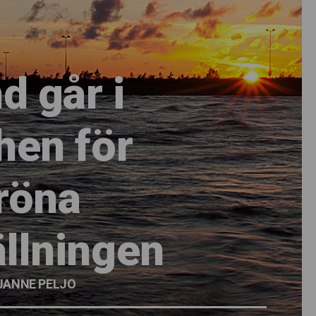
d går i
hen för
röna
llningen
 JANNE PELJO