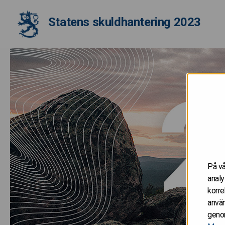
etusivulle
Statens skuldhantering 2023
Framsida - Statens skuld
På vå
analy
korre
använ
genom