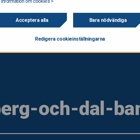
 information om cookies >
Acceptera alla
Bara nödvändiga
Redigera cookieinställningarna
 berg-och-dal-ba