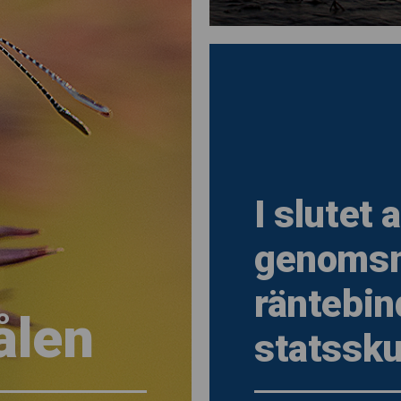
I slutet
genomsni
räntebin
ålen
statssku