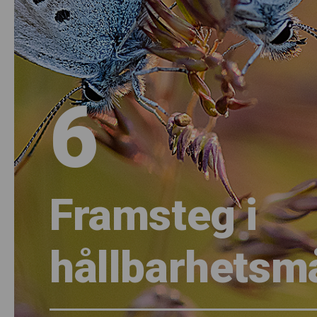
6
Framsteg i
hållbarhetsm