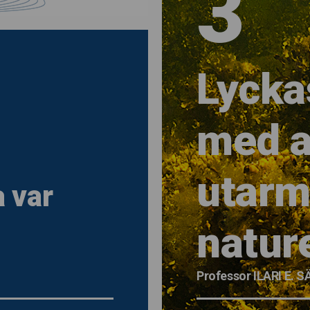
3
Lycka
med a
utarm
 var
natur
Professor ILARI E.