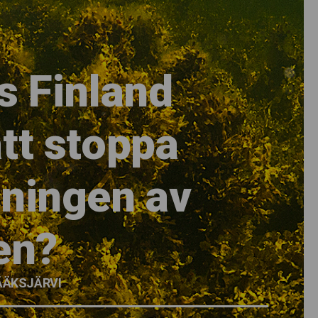
s Finland
tt stoppa
ningen av
en?
 SÄÄKSJÄRVI