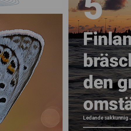
5
Finlan
bräsc
den g
omstä
Ledande sakkunnig