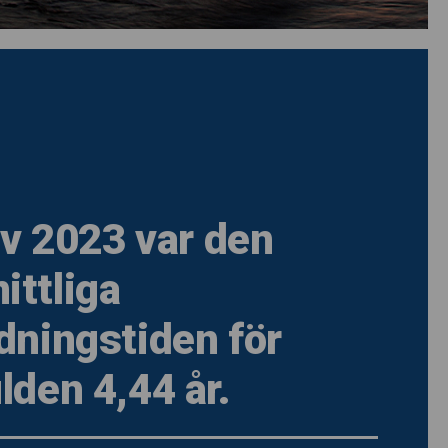
 av 2023 var den
ttliga
dningstiden för
lden 4,44 år.