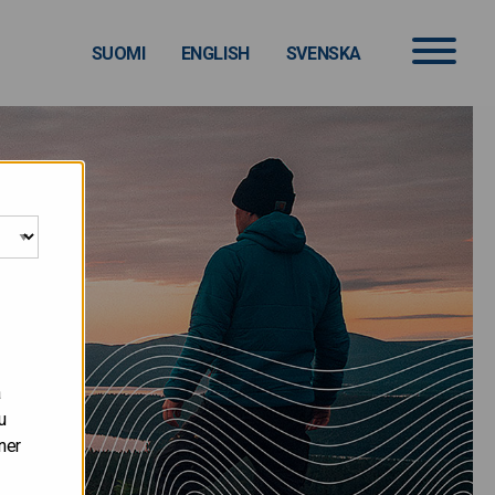
SUOMI
ENGLISH
SVENSKA
å
u
ner