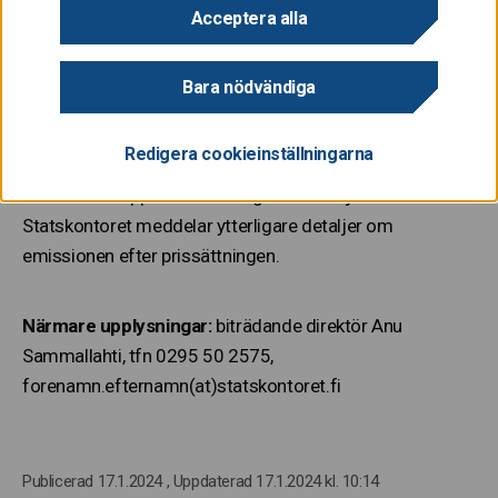
Acceptera alla
Emissionens huvudarrangörer är Barclays, BofA
Bara nödvändiga
Securities, Danske Bank, Deutsche Bank och Goldman
Sachs Bank Europe SE.
Redigera cookieinställningarna
Orderboken öppnades onsdagen den 17 januari 2024.
Statskontoret meddelar ytterligare detaljer om
emissionen efter prissättningen.
Närmare upplysningar:
biträdande direktör Anu
Sammallahti, tfn 0295 50 2575,
forenamn.efternamn(at)statskontoret.fi
Publicerad 17.1.2024
, Uppdaterad 17.1.2024 kl. 10:14