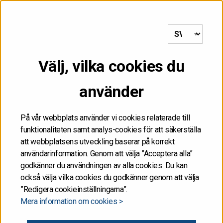
till framsida
MENY
Välj, vilka cookies du
Startsida
/
Staten emitterar ett nytt 30-årigt referenslån
använder
17.01.2024
På vår webbplats använder vi cookies relaterade till
funktionaliteten samt analys-cookies för att säkerställa
Staten emitterar ett nytt
att webbplatsens utveckling baserar på korrekt
användarinformation. Genom att välja ”Acceptera alla”
30-årigt referenslån
godkänner du användningen av alla cookies. Du kan
också välja vilka cookies du godkänner genom att välja
”Redigera cookieinställningarna”.
Staten emitterar ett nytt 30-årigt referenslån på 3
Mera information om cookies >
miljarder euro. Lånet förfaller till betalning den 15 april
2055.