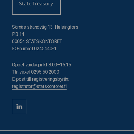
Sörnäs strandväg 13, Helsingfors
PB 14
00054 STATSKONTORET
FO-numret 0245440-1
Öppet vardagar kl. 8.00–16.15
Tfn växel 0295 50 2000
E-post till registreringsbyrån:
registrator@statskontoret.fi