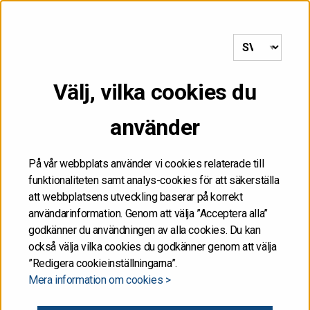
till framsida
MENY
Välj, vilka cookies du
FÅR INTE
använder
DISTRIBUERAS, VARE
SIG DIREKT ELLER
På vår webbplats använder vi cookies relaterade till
funktionaliteten samt analys-cookies för att säkerställa
INDIREKT, I ELLER TILL
att webbplatsens utveckling baserar på korrekt
användarinformation. Genom att välja ”Acceptera alla”
FÖRENTA STATERNA
godkänner du användningen av alla cookies. Du kan
också välja vilka cookies du godkänner genom att välja
”Redigera cookieinställningarna”.
Informationen på de här Internetsidorna får inte
Mera information om cookies >
publiceras eller annars spridas i eller till Förenta
staterna. Informationen är inte ett försäljningsanbud