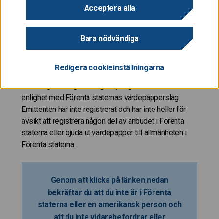
eller uppmaning att göra köpeanbud av värdepapper i
Acceptera alla
Förenta staterna. Dessa värdepapper är inte
registrerade och kommer inte att registreras enligt
Bara nödvändiga
Förenta staternas värdepapperslag av år 1933
(inklusive ändringar) (”Förenta staternas
värdepapperslag”) och de får inte bjudas ut eller säljas
Redigera cookieinställningarna
i Förenta staterna om de inte har registrerats eller
undantag från registreringsskyldigheten har erhållits i
enlighet med Förenta staternas värdepapperslag.
Emittenten har inte registrerat och har inte heller för
avsikt att registrera någon del av anbudet i Förenta
staterna eller bjuda ut värdepapper till allmänheten i
Förenta staterna.
Genom att klicka på länken nedan
bekräftar du att du inte är i Förenta
staterna eller en amerikansk person och
att du inte vidarebefordrar eller