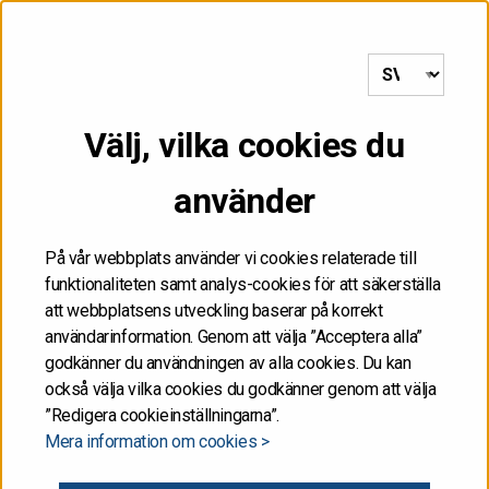
till framsida
MENY
Välj, vilka cookies du
Startsida
/
Riskhantering
/
Ramverk för skuldförvaltning
använder
Ramverk för
På vår webbplats använder vi cookies relaterade till
skuldförvaltning
funktionaliteten samt analys-cookies för att säkerställa
att webbplatsens utveckling baserar på korrekt
användarinformation. Genom att välja ”Acceptera alla”
Finansministeriet fastställer strategin för statens
godkänner du användningen av alla cookies. Du kan
skuldförvaltning. För 2024–2028 är målet att säkerställa
också välja vilka cookies du godkänner genom att välja
”Redigera cookieinställningarna”.
likviditet under alla omständigheter och minimera de
Mera information om cookies >
långsiktiga skuldkostnaderna på en acceptabel risknivå.
Strategin syftar också till att förlänga skuldens