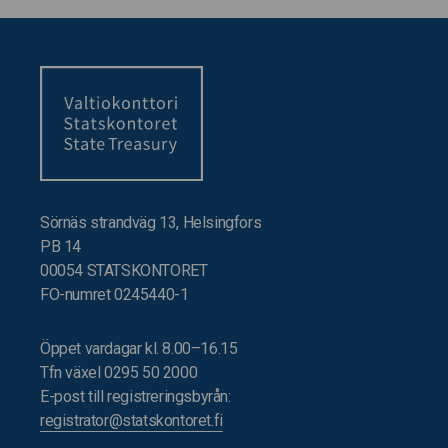
Sörnäs strandväg 13, Helsingfors
PB 14
00054 STATSKONTORET
FO-numret 0245440-1
Öppet vardagar kl. 8.00–16.15
Tfn växel 0295 50 2000
E-post till registreringsbyrån:
registrator@statskontoret.fi