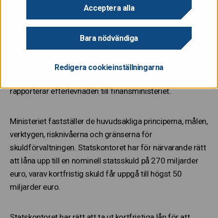
genomsnittliga räntebindningstid, det vill säga den
Acceptera alla
genomsnittliga tiden innan skuldportföljens
räntekostnader fastställs på nytt.
Bara nödvändiga
Statskontoret förvaltar skulden i enlighet med
Redigera cookieinställningarna
ministeriets uppdrag om skuldförvaltning och
rapporterar efterlevnaden till finansministeriet.
Ministeriet fastställer de huvudsakliga principerna, målen,
verktygen, risknivåerna och gränserna för
skuldförvaltningen. Statskontoret har för närvarande rätt
att låna upp till en nominell statsskuld på 270 miljarder
euro, varav kortfristig skuld får uppgå till högst 50
miljarder euro.
Statskontoret har rätt att ta ut kortfristiga lån för att