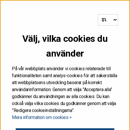
till framsida
MENY
Välj, vilka cookies du
FÅR INTE
använder
DISTRIBUERAS, VARE
SIG DIREKT ELLER
På vår webbplats använder vi cookies relaterade till
funktionaliteten samt analys-cookies för att säkerställa
INDIREKT, I ELLER TILL
att webbplatsens utveckling baserar på korrekt
användarinformation. Genom att välja ”Acceptera alla”
FÖRENTA STATERNA
godkänner du användningen av alla cookies. Du kan
också välja vilka cookies du godkänner genom att välja
”Redigera cookieinställningarna”.
Informationen på de här Internetsidorna får inte
Mera information om cookies >
publiceras eller annars spridas i eller till Förenta
staterna. Informationen är inte ett försäljningsanbud