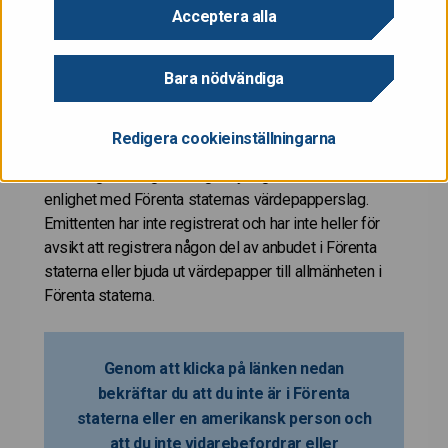
eller uppmaning att göra köpeanbud av värdepapper i
Acceptera alla
Förenta staterna. Dessa värdepapper är inte
registrerade och kommer inte att registreras enligt
Bara nödvändiga
Förenta staternas värdepapperslag av år 1933
(inklusive ändringar) (”Förenta staternas
värdepapperslag”) och de får inte bjudas ut eller säljas
Redigera cookieinställningarna
i Förenta staterna om de inte har registrerats eller
undantag från registreringsskyldigheten har erhållits i
enlighet med Förenta staternas värdepapperslag.
Emittenten har inte registrerat och har inte heller för
avsikt att registrera någon del av anbudet i Förenta
staterna eller bjuda ut värdepapper till allmänheten i
Förenta staterna.
Genom att klicka på länken nedan
bekräftar du att du inte är i Förenta
staterna eller en amerikansk person och
att du inte vidarebefordrar eller