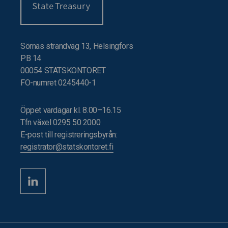
Sörnäs strandväg 13, Helsingfors
PB 14
00054 STATSKONTORET
FO-numret 0245440-1
Öppet vardagar kl. 8.00–16.15
Tfn växel 0295 50 2000
E-post till registreringsbyrån:
registrator@statskontoret.fi