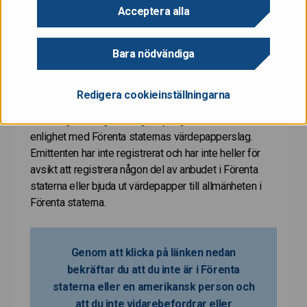
eller uppmaning att göra köpeanbud av värdepapper i
Acceptera alla
Förenta staterna. Dessa värdepapper är inte
registrerade och kommer inte att registreras enligt
Bara nödvändiga
Förenta staternas värdepapperslag av år 1933
(inklusive ändringar) (”Förenta staternas
värdepapperslag”) och de får inte bjudas ut eller säljas
Redigera cookieinställningarna
i Förenta staterna om de inte har registrerats eller
undantag från registreringsskyldigheten har erhållits i
enlighet med Förenta staternas värdepapperslag.
Emittenten har inte registrerat och har inte heller för
avsikt att registrera någon del av anbudet i Förenta
staterna eller bjuda ut värdepapper till allmänheten i
Förenta staterna.
Genom att klicka på länken nedan
bekräftar du att du inte är i Förenta
staterna eller en amerikansk person och
att du inte vidarebefordrar eller