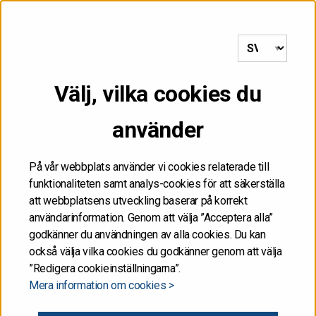
till framsida
MENY
Välj, vilka cookies du
FÅR INTE
använder
DISTRIBUERAS, VARE
SIG DIREKT ELLER
På vår webbplats använder vi cookies relaterade till
funktionaliteten samt analys-cookies för att säkerställa
INDIREKT, I ELLER TILL
att webbplatsens utveckling baserar på korrekt
användarinformation. Genom att välja ”Acceptera alla”
FÖRENTA STATERNA
godkänner du användningen av alla cookies. Du kan
också välja vilka cookies du godkänner genom att välja
”Redigera cookieinställningarna”.
Informationen på de här Internetsidorna får inte
Mera information om cookies >
publiceras eller annars spridas i eller till Förenta
staterna. Informationen är inte ett försäljningsanbud