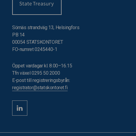
Sörnäs strandväg 13, Helsingfors
PB 14
00054 STATSKONTORET
FO-numret 0245440-1
Öppet vardagar kl. 8.00–16.15
Tfn växel 0295 50 2000
E-post till registreringsbyrån:
registrator@statskontoret.fi