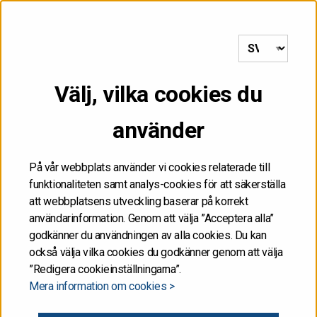
till framsida
MENY
Välj, vilka cookies du
FÅR INTE
använder
DISTRIBUERAS, VARE
SIG DIREKT ELLER
På vår webbplats använder vi cookies relaterade till
funktionaliteten samt analys-cookies för att säkerställa
INDIREKT, I ELLER TILL
att webbplatsens utveckling baserar på korrekt
användarinformation. Genom att välja ”Acceptera alla”
FÖRENTA STATERNA
godkänner du användningen av alla cookies. Du kan
också välja vilka cookies du godkänner genom att välja
”Redigera cookieinställningarna”.
Informationen på de här Internetsidorna får inte
Mera information om cookies >
publiceras eller annars spridas i eller till Förenta
staterna. Informationen är inte ett försäljningsanbud