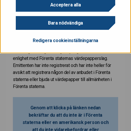
eller uppmaning att göra köpeanbud av värdepapper i
Acceptera alla
Förenta staterna. Dessa värdepapper är inte
registrerade och kommer inte att registreras enligt
Bara nödvändiga
Förenta staternas värdepapperslag av år 1933
(inklusive ändringar) (”Förenta staternas
värdepapperslag”) och de får inte bjudas ut eller säljas
Redigera cookieinställningarna
i Förenta staterna om de inte har registrerats eller
undantag från registreringsskyldigheten har erhållits i
enlighet med Förenta staternas värdepapperslag.
Emittenten har inte registrerat och har inte heller för
avsikt att registrera någon del av anbudet i Förenta
staterna eller bjuda ut värdepapper till allmänheten i
Förenta staterna.
Genom att klicka på länken nedan
bekräftar du att du inte är i Förenta
staterna eller en amerikansk person och
att du inte vidarebefordrar eller