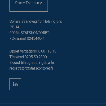
Sörnäs strandväg 13, Helsingfors
PB 14
00054 STATSKONTORET
FO-numret 0245440-1
Öppet vardagar kl. 8.00–16.15
Tfn växel 0295 50 2000
E-post till registreringsbyrån:
registrator@statskontoret.fi