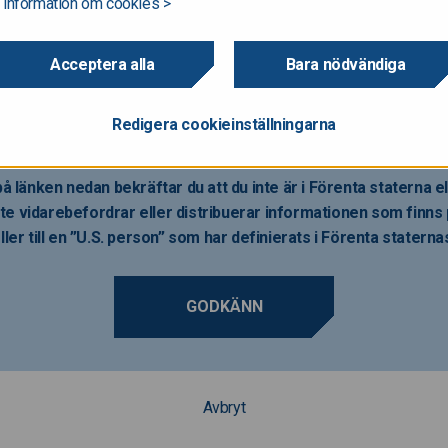
 information om cookies >
 att registreras enligt Förenta staternas värdepapperslag av år 1933
erslag”) och de får inte bjudas ut eller säljas i Förenta staterna om 
Acceptera alla
Bara nödvändiga
kyldigheten har erhållits i enlighet med Förenta staternas värdepapp
er för avsikt att registrera någon del av anbudet i Förenta staterna elle
na.
Redigera cookieinställningarna
å länken nedan bekräftar du att du inte är i Förenta staterna 
te vidarebefordrar eller distribuerar informationen som finns p
ller till en ”U.S. person” som har definierats i Förenta statern
GODKÄNN
Avbryt