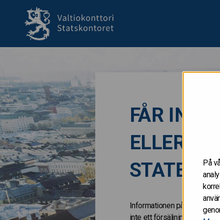
till framsida
FÅR INTE 
ELLER IND
På vå
STATERN
analy
korre
använ
Informationen på de här Inter
genom
inte ett försäljningsanbud 