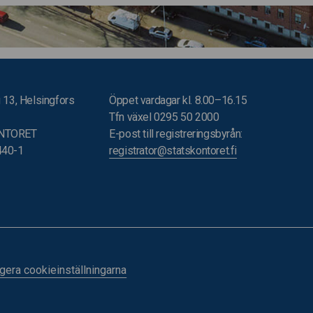
 13, Helsingfors
Öppet vardagar kl. 8.00–16.15
Tfn växel 0295 50 2000
NTORET
E-post till registreringsbyrån:
440-1
registrator@statskontoret.fi
gera cookieinställningarna