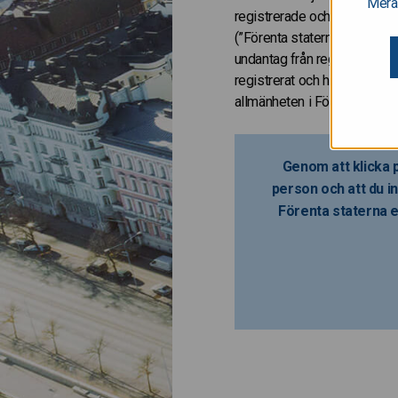
Mera
registrerade och kommer inte
(”Förenta staternas värdepapp
undantag från registreringss
registrerat och har inte hell
allmänheten i Förenta stater
Genom att klicka p
person och att du in
Förenta staterna e