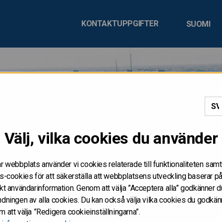
KONTAKTUPPGIFTER
SUOMI
DISTRIBUERAS, VARE SI
Välj, vilka cookies du använder
IREKT, I ELLER TILL FÖ
r webbplats använder vi cookies relaterade till funktionaliteten samt
A
s-cookies för att säkerställa att webbplatsens utveckling baserar p
kt användarinformation. Genom att välja ”Acceptera alla” godkänner d
dningen av alla cookies. Du kan också välja vilka cookies du godkän
netsidorna får inte publiceras eller annars spridas i eller till Förenta
 att välja ”Redigera cookieinställningarna”.
eller uppmaning att göra köpeanbud av värdepapper i Förenta staterna