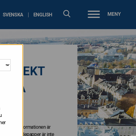
MENY
SVENSKA
ENGLISH
G DIREKT
RENTA
å
u
ner
 staterna. Informationen är
. Dessa värdepapper är inte