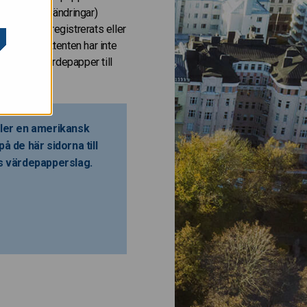
 (inklusive ändringar)
de inte har registrerats eller
erslag. Emittenten har inte
r bjuda ut värdepapper till
eller en amerikansk
å de här sidorna till
as värdepapperslag.