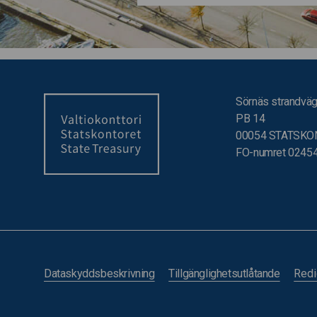
Sörnäs strandväg
PB 14
00054 STATSKO
FO-numret 0245
Dataskyddsbeskrivning
Tillgänglighetsutlåtande
Redi