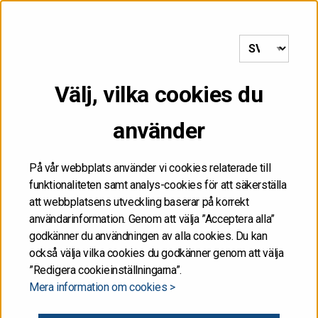
till framsida
MENY
Välj, vilka cookies du
FÅR INTE
använder
DISTRIBUERAS, VARE
SIG DIREKT ELLER
På vår webbplats använder vi cookies relaterade till
funktionaliteten samt analys-cookies för att säkerställa
INDIREKT, I ELLER TILL
att webbplatsens utveckling baserar på korrekt
användarinformation. Genom att välja ”Acceptera alla”
FÖRENTA STATERNA
godkänner du användningen av alla cookies. Du kan
också välja vilka cookies du godkänner genom att välja
”Redigera cookieinställningarna”.
Informationen på de här Internetsidorna får inte
Mera information om cookies >
publiceras eller annars spridas i eller till Förenta
staterna. Informationen är inte ett försäljningsanbud