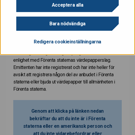
eller uppmaning att göra köpeanbud av värdepapper i
Acceptera alla
Förenta staterna. Dessa värdepapper är inte
registrerade och kommer inte att registreras enligt
Bara nödvändiga
Förenta staternas värdepapperslag av år 1933
(inklusive ändringar) (”Förenta staternas
värdepapperslag”) och de får inte bjudas ut eller säljas
Redigera cookieinställningarna
i Förenta staterna om de inte har registrerats eller
undantag från registreringsskyldigheten har erhållits i
enlighet med Förenta staternas värdepapperslag.
Emittenten har inte registrerat och har inte heller för
avsikt att registrera någon del av anbudet i Förenta
staterna eller bjuda ut värdepapper till allmänheten i
Förenta staterna.
Genom att klicka på länken nedan
bekräftar du att du inte är i Förenta
staterna eller en amerikansk person och
att du inte vidarebefordrar eller