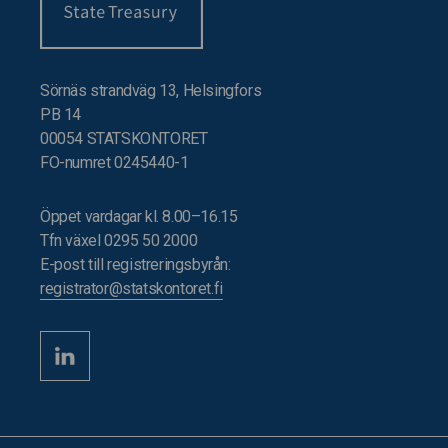
Sörnäs strandväg 13, Helsingfors
PB 14
00054 STATSKONTORET
FO-numret 0245440-1
Öppet vardagar kl. 8.00–16.15
Tfn växel 0295 50 2000
E-post till registreringsbyrån:
registrator@statskontoret.fi