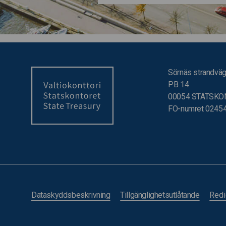
Sörnäs strandväg
PB 14
00054 STATSKO
FO-numret 0245
Dataskyddsbeskrivning
Tillgänglighetsutlåtande
Redi