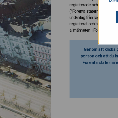
Mera
registrerade och kommer inte
(”Förenta staternas värdepapp
undantag från registreringss
registrerat och har inte hell
allmänheten i Förenta stater
Genom att klicka p
person och att du in
Förenta staterna e