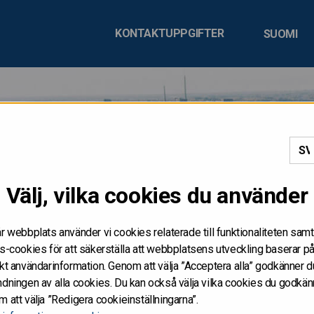
KONTAKTUPPGIFTER
SUOMI
DISTRIBUERAS, VARE SI
Välj, vilka cookies du använder
IREKT, I ELLER TILL FÖ
r webbplats använder vi cookies relaterade till funktionaliteten samt
A
s-cookies för att säkerställa att webbplatsens utveckling baserar p
kt användarinformation. Genom att välja ”Acceptera alla” godkänner d
dningen av alla cookies. Du kan också välja vilka cookies du godkän
netsidorna får inte publiceras eller annars spridas i eller till Förenta
 att välja ”Redigera cookieinställningarna”.
eller uppmaning att göra köpeanbud av värdepapper i Förenta staterna