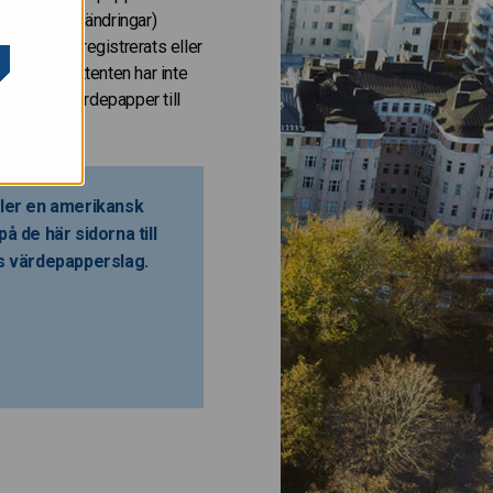
 (inklusive ändringar)
de inte har registrerats eller
erslag. Emittenten har inte
r bjuda ut värdepapper till
eller en amerikansk
å de här sidorna till
as värdepapperslag.