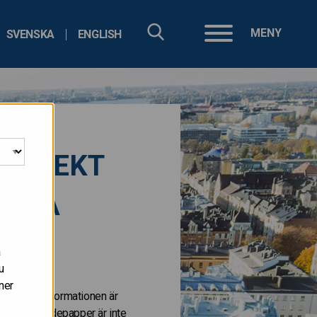
MENY
SVENSKA
ENGLISH
G DIREKT
RENTA
å
u
ner
 staterna. Informationen är
. Dessa värdepapper är inte