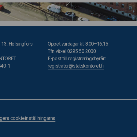
 13, Helsingfors
Öppet vardagar kl. 8.00–16.15
Tfn växel 0295 50 2000
NTORET
E-post till registreringsbyrån:
440-1
registrator@statskontoret.fi
gera cookieinställningarna