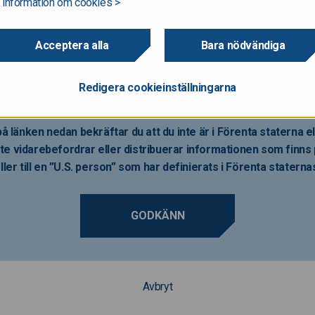
 information om cookies >
 att registreras enligt Förenta staternas värdepapperslag av år 1933
erslag”) och de får inte bjudas ut eller säljas i Förenta staterna om 
Acceptera alla
Bara nödvändiga
kyldigheten har erhållits i enlighet med Förenta staternas värdepapp
er för avsikt att registrera någon del av anbudet i Förenta staterna elle
na.
Redigera cookieinställningarna
å länken nedan bekräftar du att du inte är i Förenta staterna 
te vidarebefordrar eller distribuerar informationen som finns p
ller till en ”U.S. person” som har definierats i Förenta statern
GODKÄNN
Avbryt