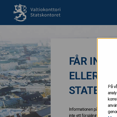
till framsida
FÅR INTE 
ELLER IND
På vå
STATERN
analy
korre
använ
Informationen på de här Inter
genom
inte ett försäljningsanbud 