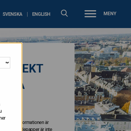
MENY
SVENSKA
ENGLISH
G DIREKT
RENTA
å
u
ner
 staterna. Informationen är
. Dessa värdepapper är inte