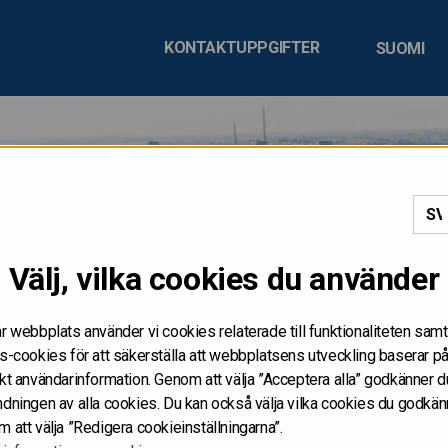
KONTAKTUPPGIFTER
SUOMI
DISTRIBUERAS, VARE SI
Välj, vilka cookies du använder
IREKT, I ELLER TILL FÖ
r webbplats använder vi cookies relaterade till funktionaliteten samt
A
s-cookies för att säkerställa att webbplatsens utveckling baserar p
kt användarinformation. Genom att välja ”Acceptera alla” godkänner d
dningen av alla cookies. Du kan också välja vilka cookies du godkän
netsidorna får inte publiceras eller annars spridas i eller till Förenta
 att välja ”Redigera cookieinställningarna”.
eller uppmaning att göra köpeanbud av värdepapper i Förenta staterna