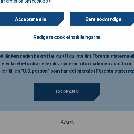
 information om cookies >
 att registreras enligt Förenta staternas värdepapperslag av år 1933
erslag”) och de får inte bjudas ut eller säljas i Förenta staterna om 
Acceptera alla
Bara nödvändiga
kyldigheten har erhållits i enlighet med Förenta staternas värdepapp
er för avsikt att registrera någon del av anbudet i Förenta staterna elle
na.
Redigera cookieinställningarna
å länken nedan bekräftar du att du inte är i Förenta staterna 
te vidarebefordrar eller distribuerar informationen som finns p
ller till en ”U.S. person” som har definierats i Förenta statern
GODKÄNN
Avbryt