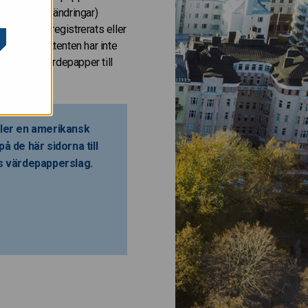
 (inklusive ändringar)
de inte har registrerats eller
erslag. Emittenten har inte
r bjuda ut värdepapper till
eller en amerikansk
å de här sidorna till
as värdepapperslag.