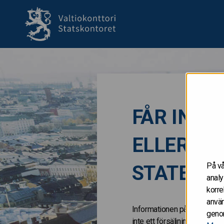
till framsida
FÅR INTE 
ELLER IND
På vå
STATERN
analy
korre
använ
Informationen på de här Inter
genom
inte ett försäljningsanbud 