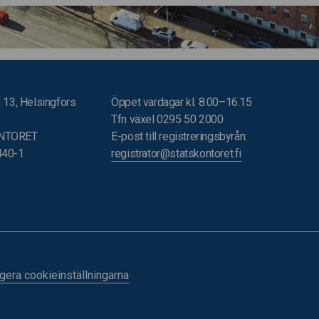
 13, Helsingfors
Öppet vardagar kl. 8.00–16.15
Tfn växel 0295 50 2000
NTORET
E-post till registreringsbyrån:
440-1
registrator@statskontoret.fi
gera cookieinställningarna