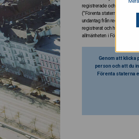
Mera
registrerade och kommer inte
(”Förenta staternas värdepapp
undantag från registreringss
registrerat och har inte hell
allmänheten i Förenta stater
Genom att klicka p
person och att du in
Förenta staterna e