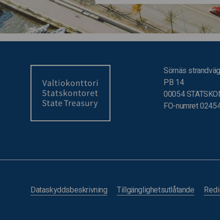
Sörnäs strandväg
PB 14
00054 STATSKO
FO-numret 0245
Dataskyddsbeskrivning
Tillgänglighetsutlåtande
Redi