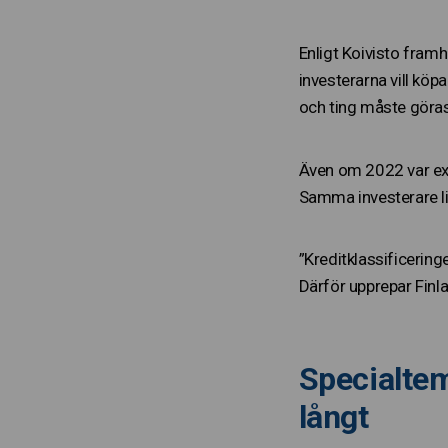
Enligt Koivisto framhä
investerarna vill köp
och ting måste göras 
Även om 2022 var exce
Samma investerare li
”Kreditklassificering
Därför upprepar Finl
Specialtem
långt