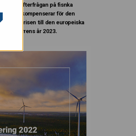
r, mend efterfrågan på fisnka
nder, som kompenserar för den
r energikrisen till den europeiska
ög konkurrens år 2023.