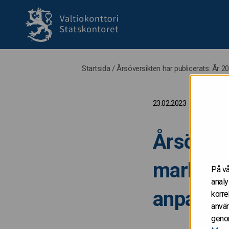
till framsida
Startsida
/
Årsöversikten har publicerats: År 
23.02.2023
Årsövers
marknad
På vå
analy
anpassni
korre
använ
genom