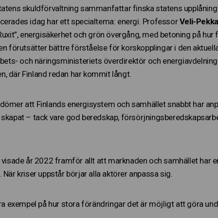
tatens skuldförvaltning sammanfattar finska statens upplåning o
cerades idag har ett specialtema: energi. Professor
Veli-Pekk
”Ruxit”, energisäkerhet och grön övergång, med betoning på hur
en förutsätter bättre förståelse för korskopplingar i den aktuell
arbets- och näringsministeriets överdirektör och energiavdelni
, där Finland redan har kommit långt.
dömer att Finlands energisystem och samhället snabbt har anpas
 skapat – tack vare god beredskap, försörjningsberedskapsarb
 visade år 2022 framför allt att marknaden och samhället har en
 När kriser uppstår börjar alla aktörer anpassa sig.
bra exempel på hur stora förändringar det är möjligt att göra unde