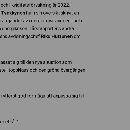
ch likviditetsförvaltning år 2022.
a Tynkkynen
har i sin översikt skrivit en
 främjandet av energiomvälvningen i hela
a energikrisen. I årsrapportens andra
ngens avdelningschef
Riku Huttunen
om
sat sig till den nya situation som
ete i toppklass och den gröna övergången
 ytterst god förmåga att anpassa sig till
r ett år.”