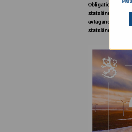
Mera
Obligationspriser
statslånebreven v
avtagande ekonomi
statslånemarknad