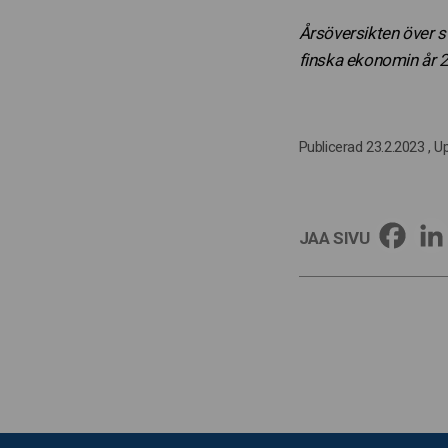
Årsöversikten över s
finska ekonomin år 
Publicerad 23.2.2023
, U
JAA SIVU