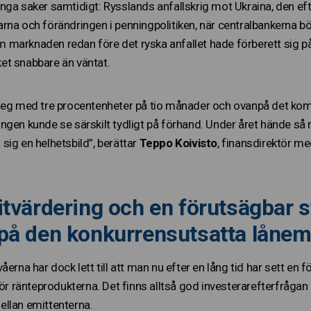
ga saker samtidigt: Rysslands anfallskrig mot Ukraina, den efte
rna och förändringen i penningpolitiken, när centralbankerna bö
marknaden redan före det ryska anfallet hade förberett sig på
et snabbare än väntat.
teg med tre procentenheter på tio månader och ovanpå det kom d
ngen kunde se särskilt tydligt på förhand. Under året hände så
sig en helhetsbild”, berättar
Teppo Koivisto
, finansdirektör me
itvärdering och en förutsägbar s
 på den konkurrensutsatta låne
åerna har dock lett till att man nu efter en lång tid har sett e
för ränteprodukterna. Det finns alltså god investerarefterfrågan 
llan emittenterna.