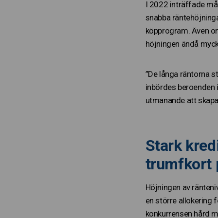
I 2022 inträffade mån
snabba räntehöjninga
köpprogram. Även om 
höjningen ändå myck
”De långa räntorna s
inbördes beroenden i
utmanande att skapa 
Stark kred
trumfkort
Höjningen av ränteniv
en större allokering 
konkurrensen hård me