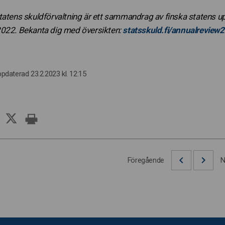
tatens skuldförvaltning är ett sammandrag av finska statens upp
2022. Bekanta dig med översikten:
statsskuld.fi/annualreview
ppdaterad 23.2.2023 kl. 12:15
Föregående
N