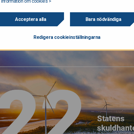
 information om cookies >
na på statslånemarknaden anpassades till högre räntö
ar fortsatt stark. Stödpaketen i många europeiska lä
Acceptera alla
Bara nödvändiga
ska tillväxten och de stigande energipriserna, överfö
en, där det kommer finnas ett enormt utbud och en h
Redigera cookieinställningarna