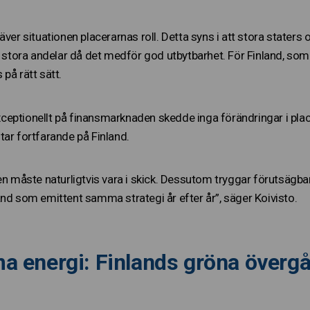
ver situationen placerarnas roll. Detta syns i att stora staters oc
a stora andelar då det medför god utbytbarhet. För Finland, som
på rätt sätt.
ptionellt på finansmarknaden skedde inga förändringar i placera
tar fortfarande på Finland.
en måste naturligtvis vara i skick. Dessutom tryggar förutsägba
and som emittent samma strategi år efter år”, säger Koivisto.
a energi: Finlands gröna överg