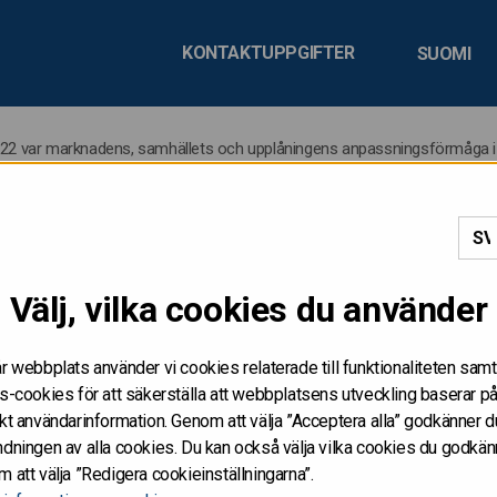
KONTAKTUPPGIFTER
SUOMI
2022 var marknadens, samhällets och upplåningens anpassningsförmåga i
ikten har publicerats: År
Välj, vilka cookies du använder
ens, samhällets och uppl
r webbplats använder vi cookies relaterade till funktionaliteten samt
s-cookies för att säkerställa att webbplatsens utveckling baserar p
ngsförmåga i test
kt användarinformation. Genom att välja ”Acceptera alla” godkänner d
dningen av alla cookies. Du kan också välja vilka cookies du godkän
 att välja ”Redigera cookieinställningarna”.