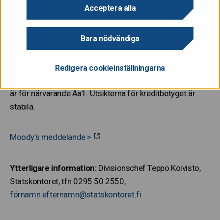
Acceptera alla
Finlands kreditbetyg på det tidigare angivna datumet för
offentliggörande av kreditbetyget den 27 januari.
Moody’s informerade om saken på sin webbplats på
Bara nödvändiga
fredagen.
Redigera cookieinställningarna
Moody’s kreditbetyg för finska statens långfristiga skuld
är för närvarande Aa1. Utsikterna för kreditbetyget är
stabila.
Moody’s meddelande >
Ytterligare information:
Divisionschef Teppo Koivisto,
Statskontoret, tfn 0295 50 2550,
förnamn.efternamn@statskontoret.fi