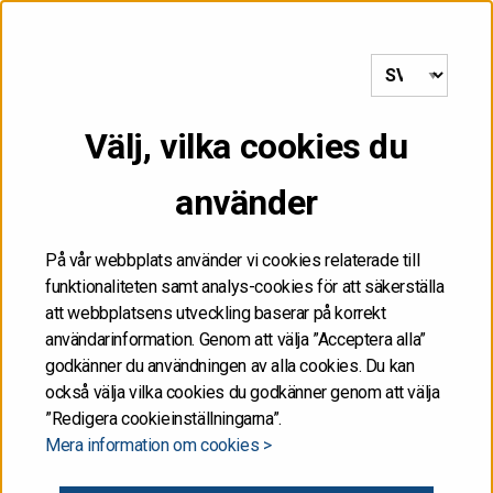
till framsida
MENY
Välj, vilka cookies du
Startsida
/
Moody’s fattade inget beslut om Finlands kreditbetyg
använder
28.01.2017
På vår webbplats använder vi cookies relaterade till
funktionaliteten samt analys-cookies för att säkerställa
Moody’s fattade inget
att webbplatsens utveckling baserar på korrekt
användarinformation. Genom att välja ”Acceptera alla”
beslut om Finlands
godkänner du användningen av alla cookies. Du kan
också välja vilka cookies du godkänner genom att välja
kreditbetyg
”Redigera cookieinställningarna”.
Mera information om cookies >
Moody’s Investors Service fattade inget beslut om