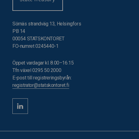
Sörnäs strandväg 13, Helsingfors
PB 14
00054 STATSKONTORET
FO-numret 0245440-1
Öppet vardagar kl. 8.00–16.15
Tfn växel 0295 50 2000
E-post till registreringsbyrån:
registrator@statskontoret.fi