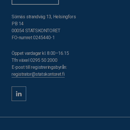
Sörnäs strandväg 13, Helsingfors
PB 14
00054 STATSKONTORET
FO-numret 0245440-1
Öppet vardagar kl. 8.00–16.15
Tfn växel 0295 50 2000
E-post till registreringsbyrån:
registrator@statskontoret.fi