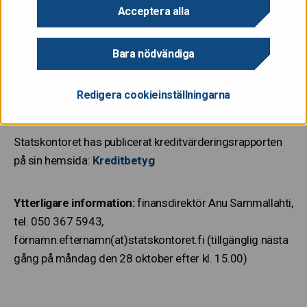
Acceptera alla
Kreditvärderingsinstitutet S&P Global Ratings (S&P)
Bara nödvändiga
bekräftade den 25 oktober 2024 att kreditbetyget för
finska staten hålls oförändrat på AA+. Utsikterna för
Redigera cookieinställningarna
kreditbetyget är stabila.
Statskontoret has publicerat kreditvärderingsrapporten
på sin hemsida:
Kreditbetyg
Ytterligare information:
finansdirektör Anu Sammallahti,
tel. 050 367 5943,
förnamn.efternamn(at)statskontoret.fi (tillgänglig nästa
gång på måndag den 28 oktober efter kl. 15.00)