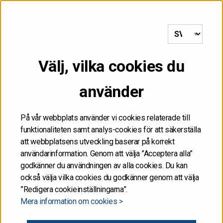
till framsida
MENY
Välj, vilka cookies du
Startsida
/
S&P Global Ratings lämnade Finlands kreditbetyg
oförändrat på AA+
använder
26.10.2024
På vår webbplats använder vi cookies relaterade till
funktionaliteten samt analys-cookies för att säkerställa
S&P Global Ratings
att webbplatsens utveckling baserar på korrekt
användarinformation. Genom att välja ”Acceptera alla”
lämnade Finlands
godkänner du användningen av alla cookies. Du kan
också välja vilka cookies du godkänner genom att välja
”Redigera cookieinställningarna”.
kreditbetyg oförändrat på
Mera information om cookies >
AA+