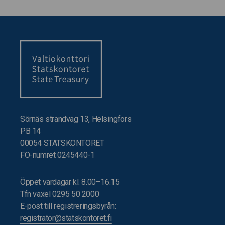
Sörnäs strandväg 13, Helsingfors
PB 14
00054 STATSKONTORET
FO-numret 0245440-1
Öppet vardagar kl. 8.00–16.15
Tfn växel 0295 50 2000
E-post till registreringsbyrån:
registrator@statskontoret.fi