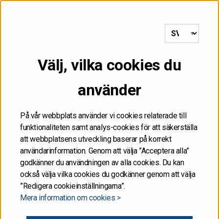
till framsida
MENY
Välj, vilka cookies du
Startsida
/
Delårsrapport 2/2021
använder
Delårsrapport 2/2021
På vår webbplats använder vi cookies relaterade till
funktionaliteten samt analys-cookies för att säkerställa
Statskontoret publicerar en delårsrapport fyra gånger
att webbplatsens utveckling baserar på korrekt
per år. Rapporten innehåller information om statens
användarinformation. Genom att välja ”Acceptera alla”
godkänner du användningen av alla cookies. Du kan
upplåning och framtidsutsikter för nästa kvartal.
också välja vilka cookies du godkänner genom att välja
”Redigera cookieinställningarna”.
Mera information om cookies >