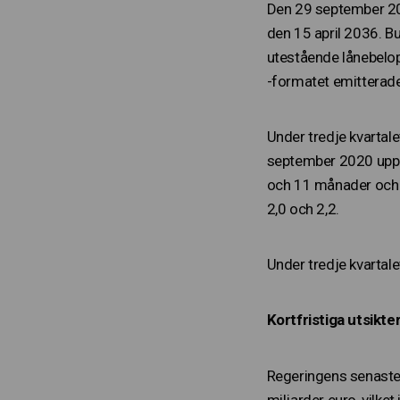
Den 29 september 202
den 15 april 2036. B
utestående lånebelopp
-formatet emitterade
Under tredje kvartal
september 2020 uppbr
och 11 månader och a
2,0 och 2,2.
Under tredje kvartal
Kortfristiga utsikt
Regeringens senaste 
miljarder euro, vilke