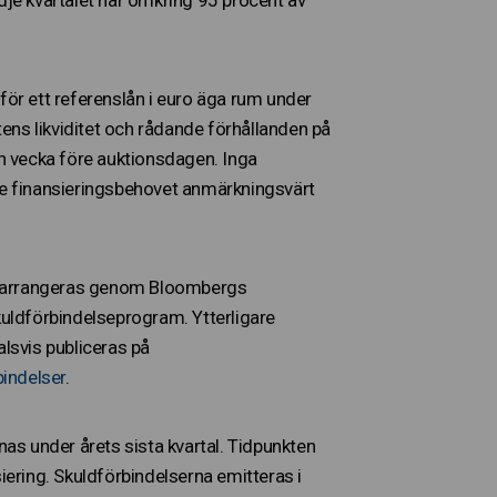
n för ett referenslån i euro äga rum under
tens likviditet och rådande förhållanden på
n vecka före auktionsdagen. Inga
nte finansieringsbehovet anmärkningsvärt
en arrangeras genom Bloombergs
uldförbindelseprogram. Ytterligare
lsvis publiceras på
bindelser
.
as under årets sista kvartal. Tidpunkten
iering. Skuldförbindelserna emitteras i