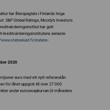
ktur har återspeglats i Finlands höga
itut: S&P Global Ratings, Moody’s Investors
reditvärderingsinstitut har gett
ch kreditvärderingsinstitutens senaste
//www.statsskuld.fi/statens-
ember 2020
miljoner euro med ett nytt referenslån
n för lånet uppgick till över 27 000
epunkter under euroswapkurvan (6 månaders