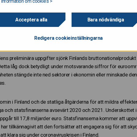
 information om cookies >
kommer att krympa avsevärt 2020 till följd av coronaviruspand
Acceptera alla
Bara nödvändiga
ts för att minska spridningen av viruset i Finland och utomland
gnoserna ingår naturligtvis stor osäkerhet om pandemin och u
Redigera cookieinställningarna
d och globalt.
alens preliminära uppgifter sjönk Finlands bruttonationalprodukt
Detta låg dock betydligt under motsvarande siffror för euroområ
ten stängde inte ned sektorer i ekonomin eller minskade den p
es.
in i Finland och de statliga åtgärderna för att mildra effek
ga och statsfinanserna avsevärt 2020 och 2021. Underskottet i 
uppgår till 17,8 miljarder euro. Statsfinanserna kommer att upp
har tillkännagivit att den fortsätter att engagera sig för att 
t klara sig under coronaviruskrisen i Finland.