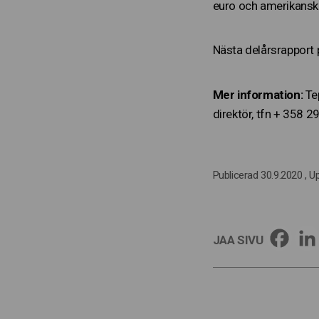
euro och amerikanska 
Nästa delårsrapport
Mer information:
Tep
direktör, tfn + 358 
Publicerad 30.9.2020
, U
JAA SIVU