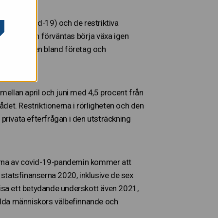
emin (covid-19) och de restriktiva
s. Ekonomin förväntas börja växa igen
ppfattningen bland företag och
 mellan april och juni med 4,5 procent från
det. Restriktionerna i rörligheten och den
rivata efterfrågan i den utsträckning
terna av covid-19-pandemin kommer att
statsfinanserna 2020, inklusive de sex
visa ett betydande underskott även 2021,
skydda människors välbefinnande och