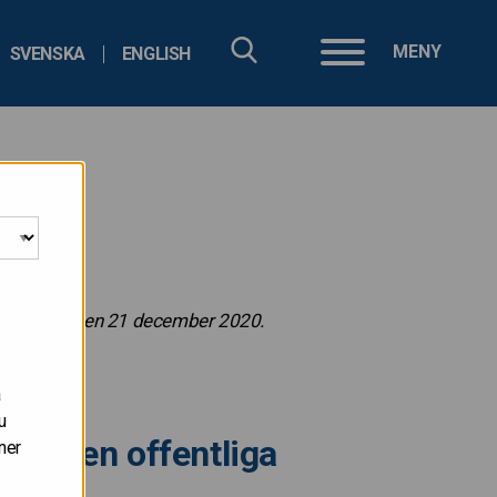
MENY
SVENSKA
ENGLISH
 publiceras den 21 december 2020.
a kvartal.
å
u
och den offentliga
ner