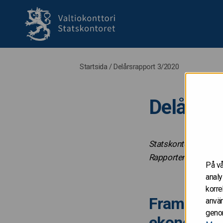
till framsida
Startsida
/
Delårsrapport 3/2020
Delårsr
Statskontoret public
Rapporten innehåller
På vå
analy
korre
Framtidsut
använ
genom
ekonomin