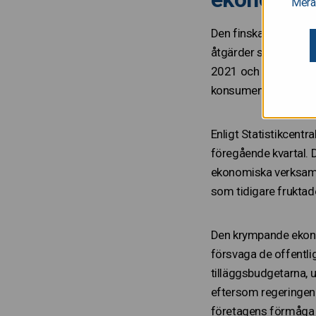
Mera
Den finska ekonomin 
åtgärder som vidtagi
2021 och 2022. I pro
konsumenter i Finlan
Enligt Statistikcentr
föregående kvartal. 
ekonomiska verksamhe
som tidigare fruktad
Den krympande ekonom
försvaga de offentli
tilläggsbudgetarna, 
eftersom regeringen 
företagens förmåga at