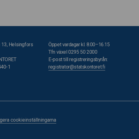
 13, Helsingfors
Öppet vardagar kl. 8.00–16.15
Tfn växel 0295 50 2000
NTORET
E-post till registreringsbyrån:
440-1
registrator@statskontoret.fi
gera cookieinställningarna