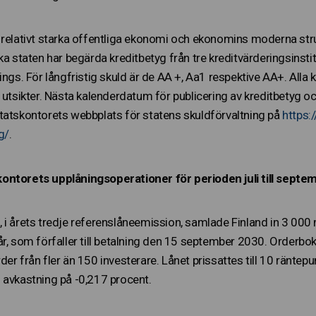
 relativt starka offentliga ekonomi och ekonomins moderna stru
ka staten har begärda kreditbetyg från tre kreditvärderingsinst
ings. För långfristig skuld är de AA +, Aa1 respektive AA+. Alla k
 utsikter. Nästa kalenderdatum för publicering av kreditbetyg o
tatskontorets webbplats för statens skuldförvaltning på
https:
g/
.
ontorets upplåningsoperationer för perioden juli till sept
 i årets tredje referenslåneemission, samlade Finland in 3 000 
r, som förfaller till betalning den 15 september 2030. Orderboke
der från fler än 150 investerare. Lånet prissattes till 10 ränt
 avkastning på -0,217 procent.