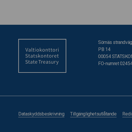
Sörnäs strandväg
PB 14
00054 STATSKO
FO-numret 0245
Dataskyddsbeskrivning
Tillgänglighetsutlåtande
Redi