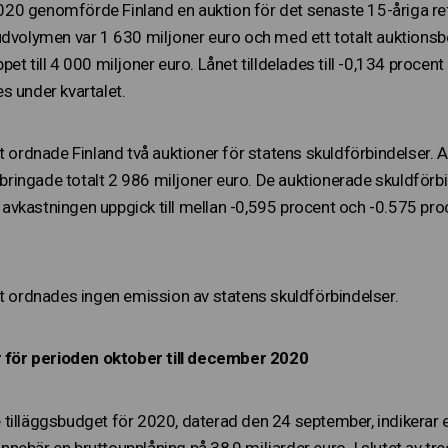
0 genomförde Finland en auktion för det senaste 15-åriga refer
udvolymen var 1 630 miljoner euro och med ett totalt auktionsb
et till 4 000 miljoner euro. Lånet tilldelades till -0,134 procent
s under kvartalet.
et ordnade Finland två auktioner för statens skuldförbindelser.
ingade totalt 2 986 miljoner euro. De auktionerade skuldförbi
vkastningen uppgick till mellan -0,595 procent och -0.575 pro
et ordnades ingen emission av statens skuldförbindelser.
er för perioden oktober till december 2020
tilläggsbudget för 2020, daterad den 24 september, indikerar 
t innebär en bruttoupplåning på 38,9 miljarder euro. I slutet av t