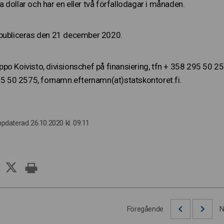
dollar och har en eller två förfallodagar i månaden.
 publiceras den 21 december 2020.
po Koivisto, divisionschef på finansiering, tfn + 358 295 50 25
295 50 2575, fornamn.efternamn(at)statskontoret.fi.
ppdaterad 26.10.2020 kl. 09:11
Föregående
N