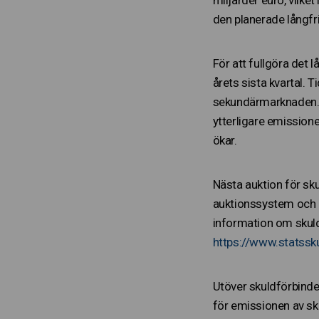
den planerade långfri
För att fullgöra det 
årets sista kvartal. 
sekundärmarknaden. D
ytterligare emission
ökar.
Nästa auktion för s
auktionssystem och ä
information om skuld
https://www.statssku
Utöver skuldförbinde
för emissionen av sku