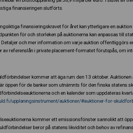
stiga finansieringen slutförts.
långsiktiga finansieringskravet för året kan ytterligare en auktio
Tidpunkten för och storleken på auktionerna kan anpassas till sta
etaljer och mer information om varje auktion offentliggörs e
er av referenslån i private placement-formatet förutspås, om i
kuldförbindelser kommer att äga rum den 13 oktober. Auktion
r öppen för de banker som utnämnts för den finska statens sk
förbindelseauktionerna och en kalender som uppdateras kvarta
ld.fi/upplaningsinstrument/auktioner/#auktioner-for-skuldfor
lseauktionerna kommer ett emissionsfönster sannolikt att öppn
ldförbindelser beror på statens likviditet och behov av refinans