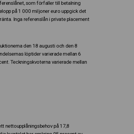
enslånet, som förfaller till betalning
elopp på 1 000 miljoner euro uppgick det
 ränta. Inga referenslån i private placement
 Auktionerna den 18 augusti och den 8
ndelsernas löptider varierade mellan 6
cent. Teckningskvoterna varierade mellan
ett nettoupplåningsbehov på 17,8
redje kvartalet har omkring 95 procent av